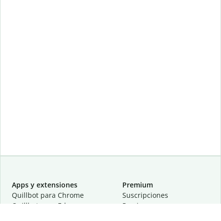
Apps y extensiones
Premium
Quillbot para Chrome
Suscripciones
Quillbot para Edge
Precios
Quillbot para Safari
Para equipos