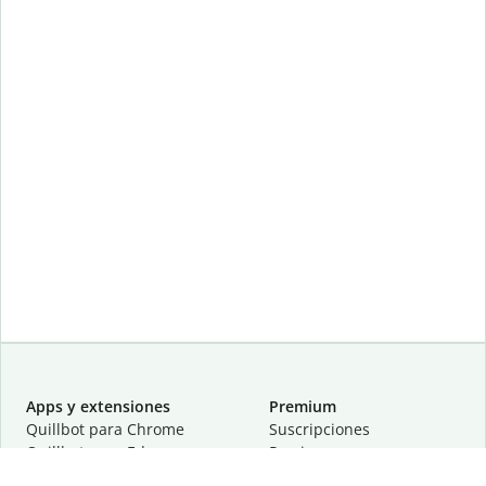
Apps y extensiones
Premium
Quillbot para Chrome
Suscripciones
Quillbot para Edge
Precios
Quillbot para Safari
Para equipos