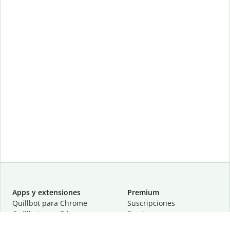
Apps y extensiones
Premium
Quillbot para Chrome
Suscripciones
Quillbot para Edge
Precios
Quillbot para Safari
Para equipos