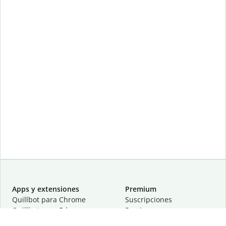
Apps y extensiones
Premium
Quillbot para Chrome
Suscripciones
Quillbot para Edge
Precios
Quillbot para Safari
Para equipos