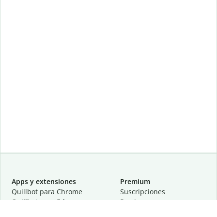
Apps y extensiones
Premium
Quillbot para Chrome
Suscripciones
Quillbot para Edge
Precios
Quillbot para Safari
Para equipos