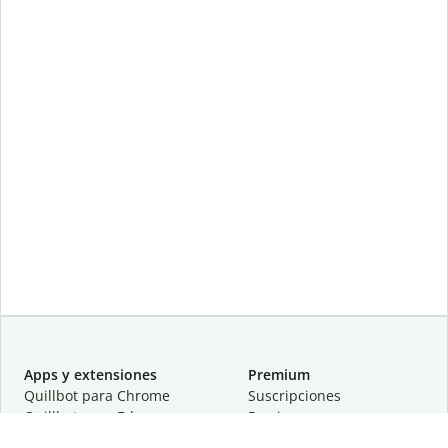
Apps y extensiones
Premium
Quillbot para Chrome
Suscripciones
Quillbot para Edge
Precios
Quillbot para Safari
Para equipos