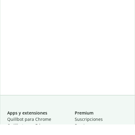
Apps y extensiones
Premium
Quillbot para Chrome
Suscripciones
Quillbot para Edge
Precios
Quillbot para Safari
Para equipos