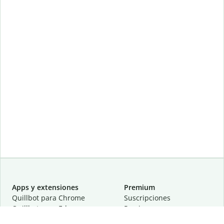
Apps y extensiones
Premium
Quillbot para Chrome
Suscripciones
Quillbot para Edge
Precios
Quillbot para Safari
Para equipos