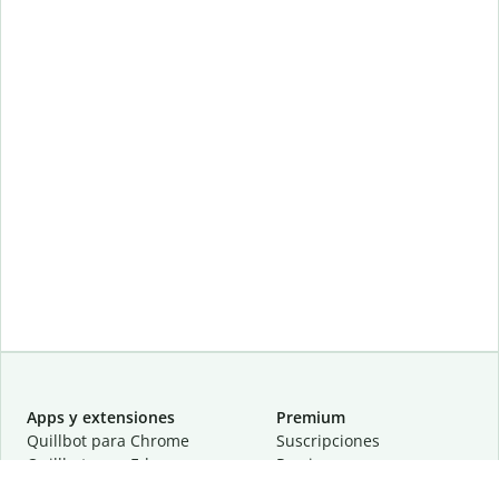
Apps y extensiones
Premium
Quillbot para Chrome
Suscripciones
Quillbot para Edge
Precios
Quillbot para Safari
Para equipos