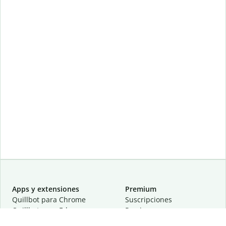
Apps y extensiones
Premium
Quillbot para Chrome
Suscripciones
Quillbot para Edge
Precios
Quillbot para Safari
Para equipos