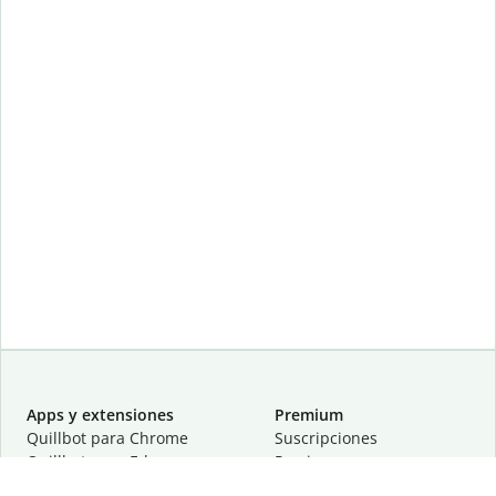
Apps y extensiones
Premium
Quillbot para Chrome
Suscripciones
Quillbot para Edge
Precios
Quillbot para Safari
Para equipos