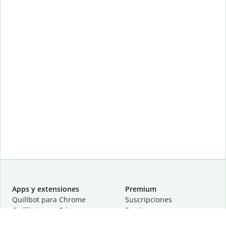
Apps y extensiones
Premium
Quillbot para Chrome
Suscripciones
Quillbot para Edge
Precios
Quillbot para Safari
Para equipos