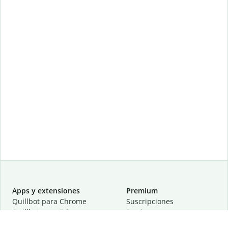
Apps y extensiones
Premium
Quillbot para Chrome
Suscripciones
Quillbot para Edge
Precios
Quillbot para Safari
Para equipos