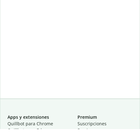
Apps y extensiones
Premium
Quillbot para Chrome
Suscripciones
Quillbot para Edge
Precios
Quillbot para Safari
Para equipos