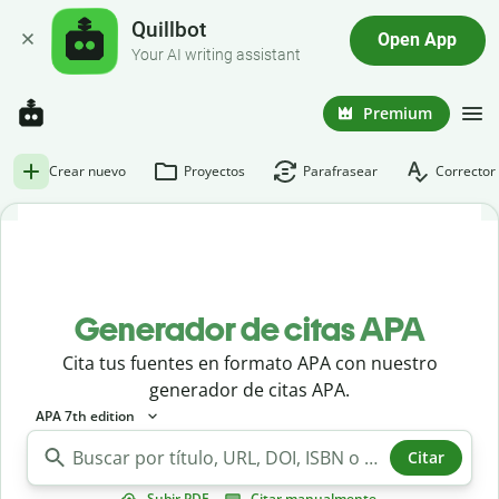
Quillbot
Open App
Your AI writing assistant
Premium
Crear nuevo
Proyectos
Parafrasear
Corrector 
Generador de citas APA
Cita tus fuentes en formato APA con nuestro
generador de citas APA.
APA 7th edition
Citar
Subir PDF
Citar manualmente