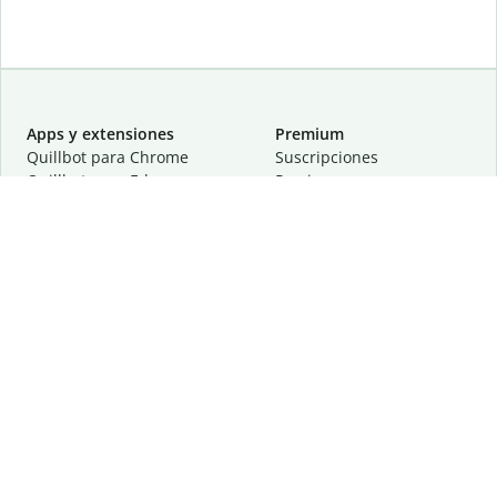
Apps y extensiones
Premium
Quillbot para Chrome
Suscripciones
Quillbot para Edge
Precios
Quillbot para Safari
Para equipos
Quillbot para Android
Afiliación
Quillbot para iOS
Solicita una demostración
Quillbot para Windows
Quillbot para macOS
Quillbot para Word
Herramientas
Empresa
Recursos de escritura
Acerca de
Corrección lingüística
Privacidad
Citas y originalidad
Empleos
Herramientas de IA
Centro de ayuda
Herramientas PDF
Contáctanos
Herramientas para
Recursos