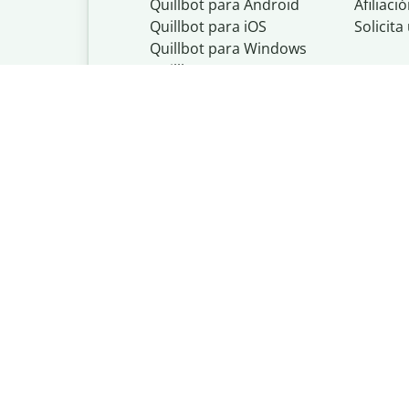
Quillbot para Android
Afiliaci
Quillbot para iOS
Solicit
Quillbot para Windows
Quillbot para macOS
Quillbot para Word
Quillbot, un nego
Política de priva
Do Not Share My
Política de copyr