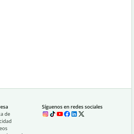
esa
Síguenos en redes sociales
ca de
cidad
eos