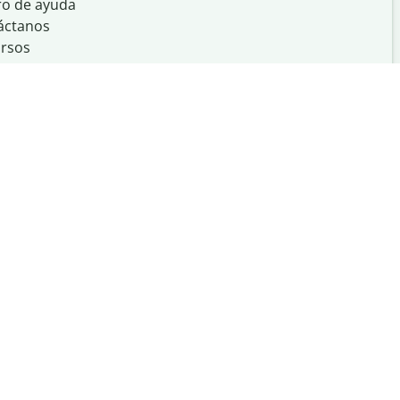
ro de ayuda
áctanos
rsos
Creado con
en
UIUC