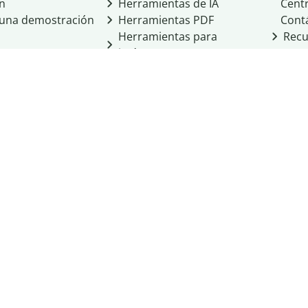
ón
Herramientas de IA
Cent
a una demostración
Herramientas PDF
Cont
Herramientas para
Recu
imágenes
Otras herramientas
Herramientas de
conversión
cio de Learneo, Inc.
cidad
Condiciones del servicio
Política de cookies
 Personal Information
ight
Normas de la comunidad
Integridad académica