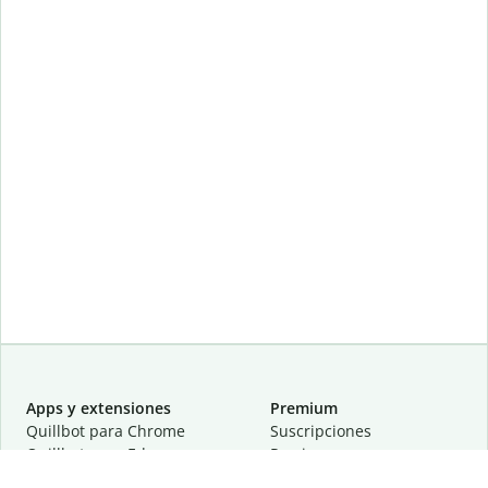
Apps y extensiones
Premium
Quillbot para Chrome
Suscripciones
Quillbot para Edge
Precios
Quillbot para Safari
Para equipos