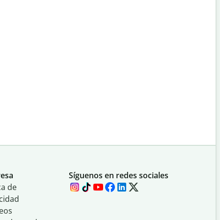
esa
Síguenos en redes sociales
ca de
cidad
eos