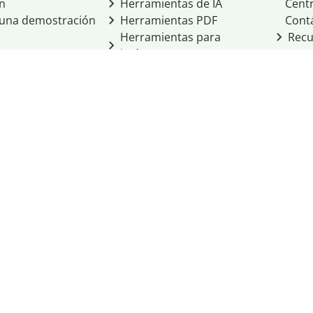
ón
Herramientas de IA
Cent
a una demostración
Herramientas PDF
Cont
Herramientas para
Recu
imágenes
Otras herramientas
Herramientas de
conversión
cio de Learneo, Inc.
cidad
Condiciones del servicio
Política de cookies
 Personal Information
ight
Normas de la comunidad
Integridad académica