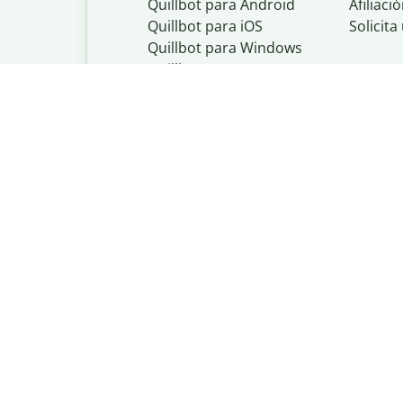
Quillbot para Android
Afiliaci
Quillbot para iOS
Solicit
Quillbot para Windows
Quillbot para macOS
Quillbot para Word
Quillbot, un nego
Política de priva
Do Not Share My
Política de copyr