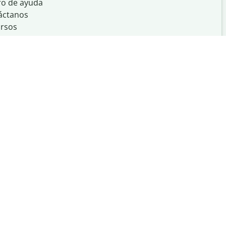
ro de ayuda
áctanos
rsos
Creado con
en
UIUC