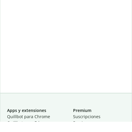
Apps y extensiones
Premium
Quillbot para Chrome
Suscripciones
Quillbot para Edge
Precios
Quillbot para Safari
Para equipos