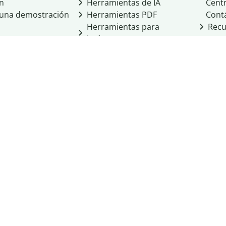
ón
Herramientas de IA
Cent
a una demostración
Herramientas PDF
Cont
Herramientas para
Recu
imágenes
Otras herramientas
Herramientas de
conversión
cio de Learneo, Inc.
cidad
Condiciones del servicio
Política de cookies
 Personal Information
ight
Normas de la comunidad
Integridad académica