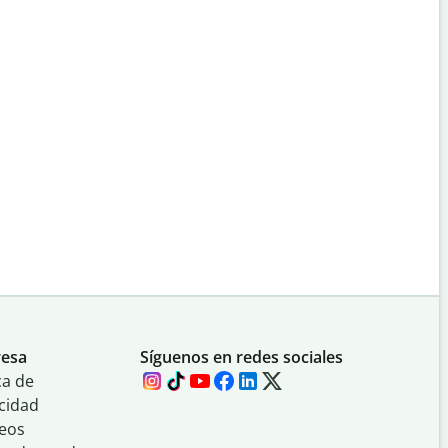
esa
Síguenos en redes sociales
ca de
cidad
eos