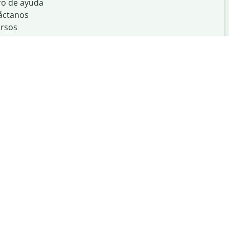
ro de ayuda
áctanos
rsos
Creado con
en
UIUC