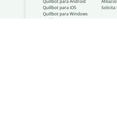
Quillbot para Android
Afiliaci
Quillbot para iOS
Solicit
Quillbot para Windows
Quillbot para macOS
Quillbot para Word
Quillbot, un nego
Política de priva
Do Not Share My
Política de copyr