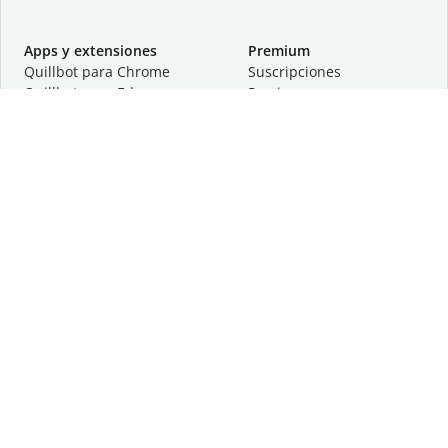
Apps y extensiones
Premium
Quillbot para Chrome
Suscripciones
Quillbot para Edge
Precios
Quillbot para Safari
Para equipos
Quillbot para Android
Afiliación
Quillbot para iOS
Solicita una demostración
Quillbot para Windows
Quillbot para macOS
Quillbot para Word
Herramientas
Empresa
Recursos de escritura
Acerca de
Corrección lingüística
Privacidad
Citas y originalidad
Empleos
Herramientas de IA
Centro de ayuda
Herramientas PDF
Contáctanos
Herramientas para
Recursos
imágenes
Otras herramientas
Herramientas de conversión