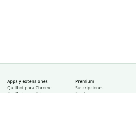
Apps y extensiones
Premium
Quillbot para Chrome
Suscripciones
Quillbot para Edge
Precios
Quillbot para Safari
Para equipos
Quillbot para Android
Afiliación
Quillbot para iOS
Solicita una demostración
Quillbot para Windows
Quillbot para macOS
Quillbot para Word