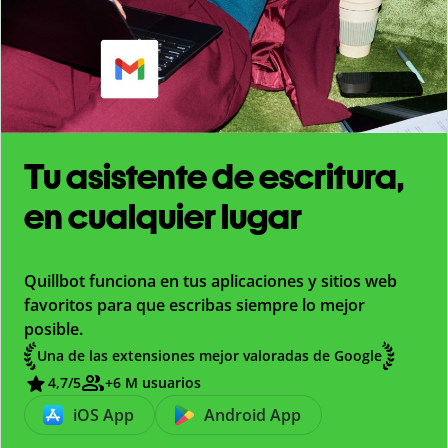
Tu asistente de escritura,
en cualquier lugar
Quillbot funciona en tus aplicaciones y sitios web
favoritos para que escribas siempre lo mejor
posible.
Una de las extensiones mejor valoradas de Google
4,7
/5
+6 M usuarios
iOS App
Android App