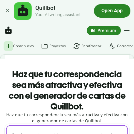
Quillbot
Open App
Your AI writing assistant
Premium
Crear nuevo
Proyectos
Parafrasear
Corrector 
Haz que tu correspondencia
sea más atractiva y efectiva
con el generador de cartas de
Quillbot.
Haz que tu correspondencia sea más atractiva y efectiva con
el generador de cartas de Quillbot.