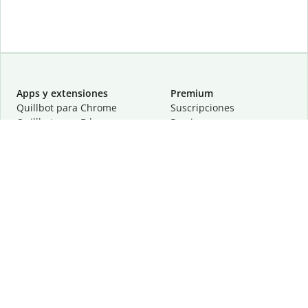
Apps y extensiones
Premium
Quillbot para Chrome
Suscripciones
Quillbot para Edge
Precios
Quillbot para Safari
Para equipos
Quillbot para Android
Afiliación
Quillbot para iOS
Solicita una demostración
Quillbot para Windows
Quillbot para macOS
Quillbot para Word
Herramientas
Empresa
Recursos de escritura
Acerca de
Corrección lingüística
Privacidad
Citas y originalidad
Empleos
Herramientas de IA
Centro de ayuda
Herramientas PDF
Contáctanos
Herramientas para