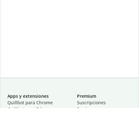
Apps y extensiones
Premium
Quillbot para Chrome
Suscripciones
Quillbot para Edge
Precios
Quillbot para Safari
Para equipos
Quillbot para Android
Afiliación
Quillbot para iOS
Solicita una demostración
Quillbot para Windows