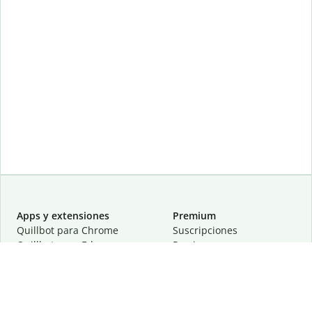
Apps y extensiones
Premium
Quillbot para Chrome
Suscripciones
Quillbot para Edge
Precios
Quillbot para Safari
Para equipos
Quillbot para Android
Afiliación
Quillbot para iOS
Solicita una demostración
Quillbot para Windows