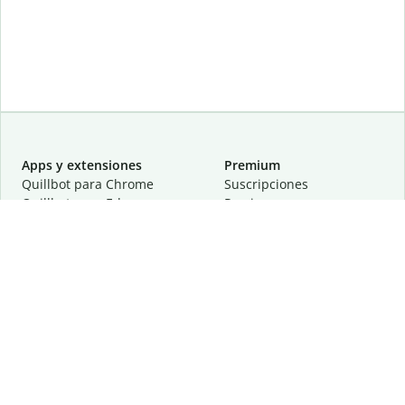
Apps y extensiones
Premium
Quillbot para Chrome
Suscripciones
Quillbot para Edge
Precios
Quillbot para Safari
Para equipos
Quillbot para Android
Afiliación
Quillbot para iOS
Solicita una demostración
Quillbot para Windows
Quillbot para macOS
Quillbot para Word
Herramientas
Empresa
Recursos de escritura
Acerca de
Corrección lingüística
Privacidad
Citas y originalidad
Empleos