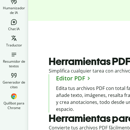
Humanizador
de IA
Chat IA
Traductor
Herramientas PD
Resumidor de
textos
Simplifica cualquier tarea con archi
Editor PDF
Generador de
citas
Edita tus archivos PDF con total fa
añade texto, imágenes, resalta f
y crea anotaciones, todo desde 
Quillbot para
Chrome
espacio.
Herramientas par
Convierte tus archivos PDF fácilmen