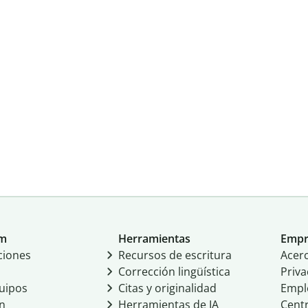
um
Herramientas
Empr
ciones
Recursos de escritura
Acer
Corrección lingüística
Priva
uipos
Citas y originalidad
Empl
ón
Herramientas de IA
Cent