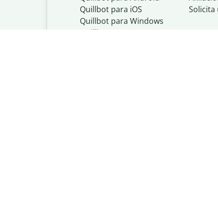
Quillbot para iOS
Solicit
Quillbot para Windows
Quillbot para macOS
Quillbot para Word
Quillbot, un nego
Política de priva
Do Not Share My
Política de copyr