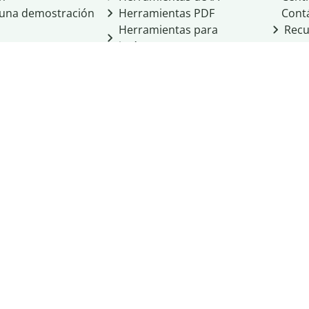
a una demostración
Herramientas PDF
Cont
Herramientas para
Recu
imágenes
Otras herramientas
Herramientas de
conversión
cio de Learneo, Inc.
cidad
Condiciones del servicio
Política de cookies
 Personal Information
ight
Normas de la comunidad
Integridad académica