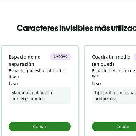
Caracteres invisibles más utiliza
Espacio de no
Cuadratín medio
U+00A0
separación
(en quad)
Espacio que evita saltos de
Espacio del ancho de 
línea
"n"
Uso
Uso
Mantiene palabras o
Tipografía con espa
números unidos
uniformes
Copiar
Copiar