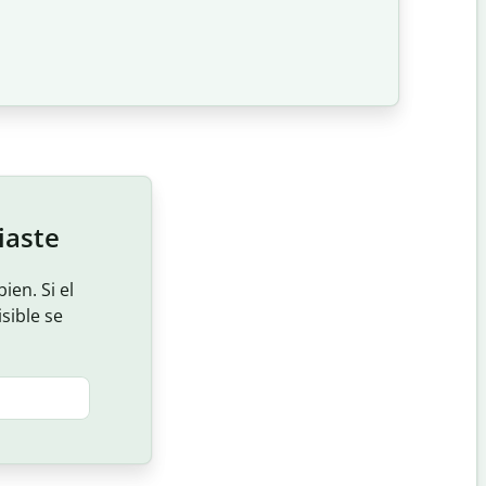
iaste
ien. Si el
isible se