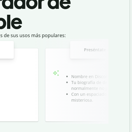
rador de
ble
os de sus usos más populares:
Preséntate con un perfil
Nombre en Discord: Alex ツ
Tu biografía de de Instagram c
normalmente no puedes hacer
Con un espaciado perfecto podr
misteriosa.