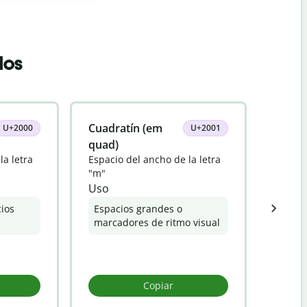
dos
Cuadratín (em
Espac
U+2000
U+2001
Espaci
quad)
"m"
la letra
Espacio del ancho de la letra
Uso
"m"
Uso
Espac
elem
cios
Espacios grandes o
marcadores de ritmo visual
Copiar