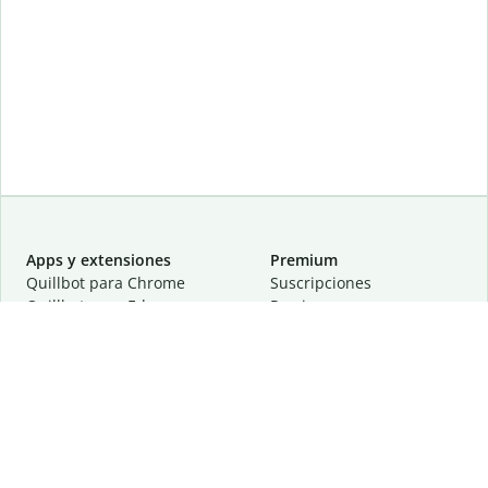
Apps y extensiones
Premium
Quillbot para Chrome
Suscripciones
Quillbot para Edge
Precios
Quillbot para Safari
Para equipos
Quillbot para Android
Afiliación
Quillbot para iOS
Solicita una demostración
Quillbot para Windows
Quillbot para macOS
Quillbot para Word
Herramientas
Empresa
Recursos de escritura
Acerca de