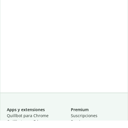
Apps y extensiones
Premium
Quillbot para Chrome
Suscripciones
Quillbot para Edge
Precios
Quillbot para Safari
Para equipos