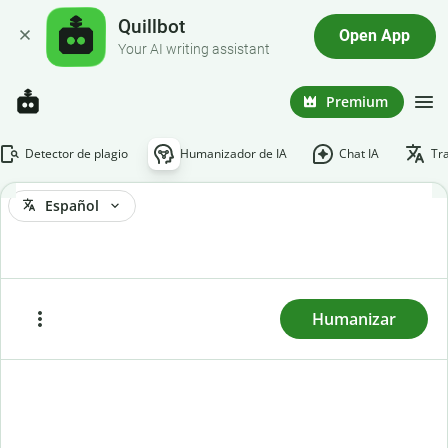
Quillbot
Open App
Your AI writing assistant
Premium
Detector de plagio
Humanizador de IA
Chat IA
Tr
Español
Para humanizar un texto, descárgalo o pégalo aquí y
haz clic en «Humanizar».
Humanizar
Pegar