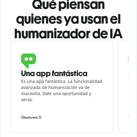
Qué piensan
quienes ya usan el
humanizador de IA
Slide 1 of 3
Una app fantástica
Mi
Es una app fantástica. La funcionalidad
El h
avanzada de humanización va de
favo
maravilla. Dale una oportunidad y
suen
verás.
que 
cómo
rese
Olaoluwa O
Weiw