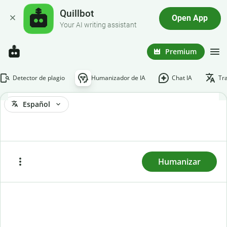
Quillbot
Open App
Your AI writing assistant
Premium
Detector de plagio
Humanizador de IA
Chat IA
Tr
Español
Para humanizar un texto, descárgalo o pégalo aquí y
haz clic en «Humanizar».
Humanizar
Pegar