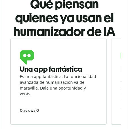
Qué piensan
quienes ya usan el
humanizador de IA
Slide 1 of 3
Una app fantástica
Mi
Es una app fantástica. La funcionalidad
El h
avanzada de humanización va de
favo
maravilla. Dale una oportunidad y
suen
verás.
que 
cómo
rese
Olaoluwa O
Weiw