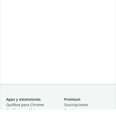
Apps y extensiones
Premium
Quillbot para Chrome
Suscripciones
Quillbot para Edge
Precios
Quillbot para Safari
Para equipos