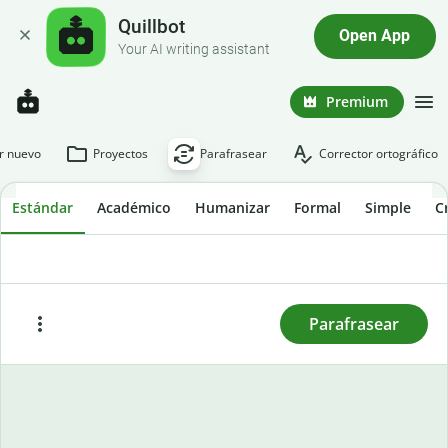
Quillbot
Open App
Your AI writing assistant
Premium
r nuevo
Proyectos
Parafrasear
Corrector ortográfico
Estándar
Académico
Humanizar
Formal
Simple
C
Si quieres parafrasear un texto, escríbelo
directamente o cópialo y pégalo aquí. Después, haz
clic en “Parafrasear”.
Parafrasear
Pegar