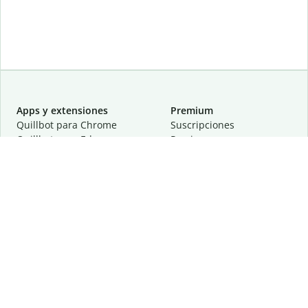
Apps y extensiones
Premium
Quillbot para Chrome
Suscripciones
Quillbot para Edge
Precios
Quillbot para Safari
Para equipos
Quillbot para Android
Afiliación
Quillbot para iOS
Solicita una demostración
Quillbot para Windows
Quillbot para macOS
Quillbot para Word
Herramientas
Empresa
Recursos de escritura
Acerca de
Corrección lingüística
Privacidad
Citas y originalidad
Empleos
Herramientas de IA
Centro de ayuda