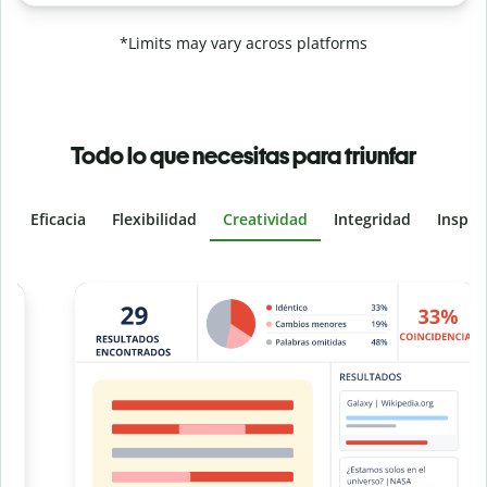
*Limits may vary across platforms
Todo lo que necesitas para triunfar
Eficacia
Flexibilidad
Creatividad
Integridad
Inspir
Slide 4 of 6
e