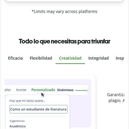
*Limits may vary across platforms
Todo lo que necesitas para triunfar
Eficacia
Flexibilidad
Creatividad
Integridad
Inspir
Slide 4 of 6
Evita
el plagio accidental
Garantiza textos totalmente originales con el detector de
plagio. Analiza tu trabajo en segundos e identifica citas
e
omitidas en cualquier idioma.
Pásate a Premium