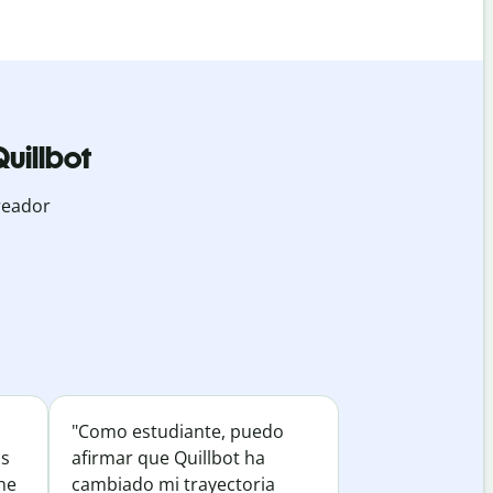
uillbot
reador
"Como estudiante, puedo
os
afirmar que Quillbot ha
he
cambiado mi trayectoria