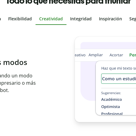
Todo lo que necesitas para triunfar
a
Flexibilidad
Creatividad
Integridad
Inspiración
Se
al
les con el
ajo en segundos e
er idioma.