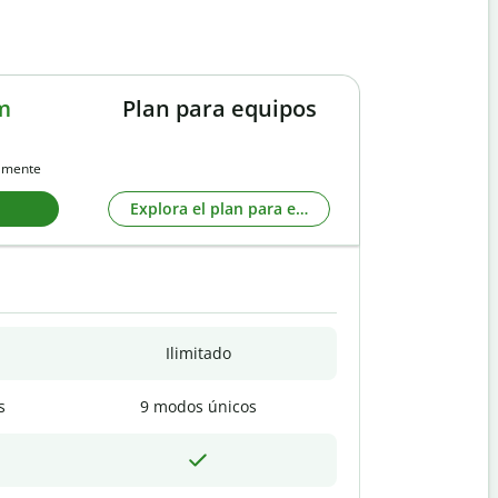
m
Plan para equipos
almente
Explora el plan para equipos
Ilimitado
s
9 modos únicos