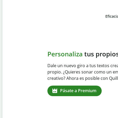
Eficaci
Slide 4 of 6
Evita
el plagio accident
Garantiza textos totalmente origina
detector de plagio. Analiza tu trab
identifica citas omitidas en cualqui
Pásate a Premium