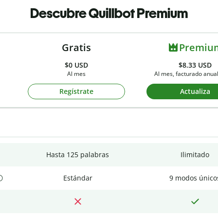
Descubre Quillbot Premium
Gratis
Premiu
$0
USD
$8.33 USD
Al mes
Al mes, facturado anu
Regístrate
Actualiza
Hasta 125 palabras
Ilimitado
Estándar
9 modos único