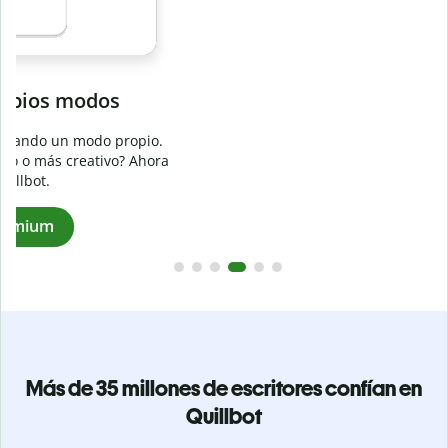
Evita
el plagio accidental
Garantiza textos totalmente originales con el detector de
.
plagio. Analiza tu trabajo en segundos e identifica citas
a
omitidas en cualquier idioma.
Pásate a Premium
Más de 35 millones de escritores confían en
Quillbot