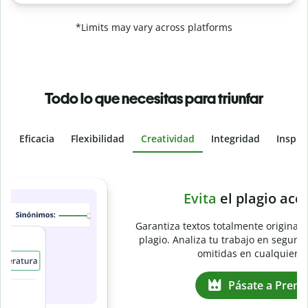
*Limits may vary across platforms
Todo lo que necesitas para triunfar
Eficacia
Flexibilidad
Creatividad
Integridad
Inspir
Slide 4 of 6
e