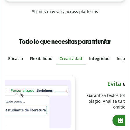
*Limits may vary across platforms
Todo lo que necesitas para triunfar
Eficacia
Flexibilidad
Creatividad
Integridad
Inspir
Slide 4 of 6
e