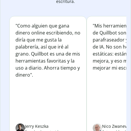
escritura.
"Como alguien que gana
"Mis herramienta
dinero online escribiendo, no
de Quillbot son e
diría que me gusta la
parafraseador y e
palabrería, así que iré al
de IA. No son he
grano. Quillbot es una de mis
estáticas: están 
herramientas favoritas y la
mejora, y eso me
uso a diario. Ahorra tiempo y
mejorar mi escrit
dinero".
Jerry Keszka
Nico Zwanevel