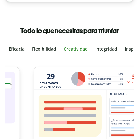
Todo lo que necesitas para triunfar
Eficacia
Flexibilidad
Creatividad
Integridad
Inspir
Slide 4 of 6
e