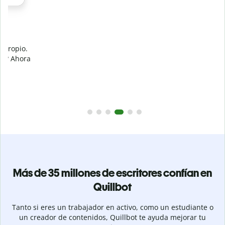
Evita
el plagio accidental
Garantiza textos totalmente originales con el detector de
plagio. Analiza tu trabajo en segundos e identifica citas
a
omitidas en cualquier idioma.
Pásate a Premium
Más de 35 millones de escritores confían en
Quillbot
Tanto si eres un trabajador en activo, como un estudiante o
un creador de contenidos, Quillbot te ayuda mejorar tu