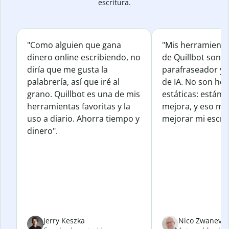
escritura.
"Como alguien que gana
"Mis herramienta
dinero online escribiendo, no
de Quillbot son e
diría que me gusta la
parafraseador y e
palabrería, así que iré al
de IA. No son he
grano. Quillbot es una de mis
estáticas: están 
herramientas favoritas y la
mejora, y eso me
uso a diario. Ahorra tiempo y
mejorar mi escrit
dinero".
Jerry Keszka
Nico Zwanevel