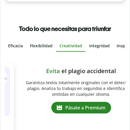
Todo lo que necesitas para triunfar
Eficacia
Flexibilidad
Creatividad
Integridad
Inspir
Slide 4 of 6
e