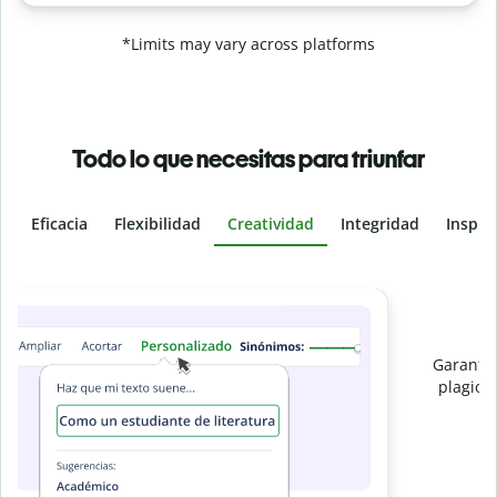
*Limits may vary across platforms
Todo lo que necesitas para triunfar
Eficacia
Flexibilidad
Creatividad
Integridad
Inspir
Slide 4 of 6
Evita
el plagio accidental
Garantiza textos totalmente originales con el detector de
plagio. Analiza tu trabajo en segundos e identifica citas
e
omitidas en cualquier idioma.
Pásate a Premium