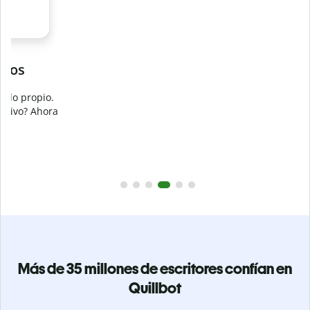
Evita
el plagio accidental
Garantiza textos totalmente originales con el detector de
plagio. Analiza tu trabajo en segundos e identifica citas
a
omitidas en cualquier idioma.
Pásate a Premium
Más de 35 millones de escritores confían en
Quillbot