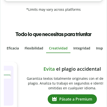
*Limits may vary across platforms
Todo lo que necesitas para triunfar
Eficacia
Flexibilidad
Creatividad
Integridad
Inspir
Slide 4 of 6
e