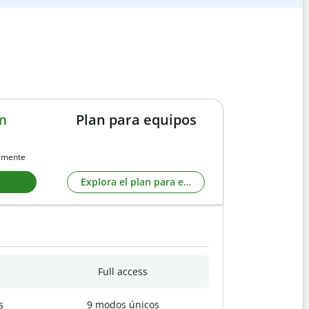
m
Plan para equipos
almente
Explora el plan para equipos
Full access
s
9 modos únicos