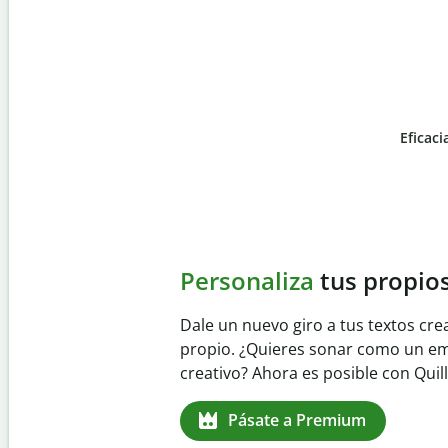
Eficaci
Slide 4 of 6
Evita
el plagio accident
Garantiza textos totalmente origina
detector de plagio. Analiza tu trab
identifica citas omitidas en cualqui
Pásate a Premium