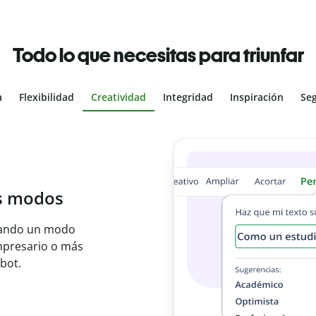
Todo lo que necesitas para triunfar
a
Flexibilidad
Creatividad
Integridad
Inspiración
Se
al
les con el
ajo en segundos e
er idioma.