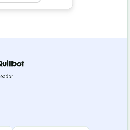
uillbot
reador