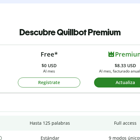
Descubre Quillbot Premium
Free*
Premiu
$0
USD
$8.33 USD
Al mes
Al mes, facturado anu
Regístrate
Actualiza
Hasta 125 palabras
Full access
Estándar
9 modos único