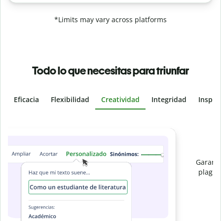
*Limits may vary across platforms
Todo lo que necesitas para triunfar
Eficacia
Flexibilidad
Creatividad
Integridad
Inspir
Slide 4 of 6
Evita
el plagio accidental
Garantiza textos totalmente originales con el detector de
plagio. Analiza tu trabajo en segundos e identifica citas
e
omitidas en cualquier idioma.
Pásate a Premium