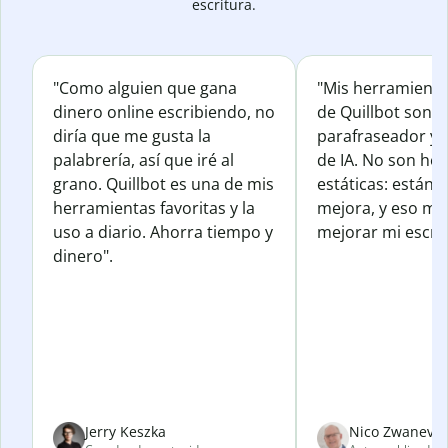
escritura.
"Como alguien que gana
"Mis herramienta
dinero online escribiendo, no
de Quillbot son e
diría que me gusta la
parafraseador y e
palabrería, así que iré al
de IA. No son he
grano. Quillbot es una de mis
estáticas: están 
herramientas favoritas y la
mejora, y eso me
uso a diario. Ahorra tiempo y
mejorar mi escrit
dinero".
Jerry Keszka
Nico Zwanevel