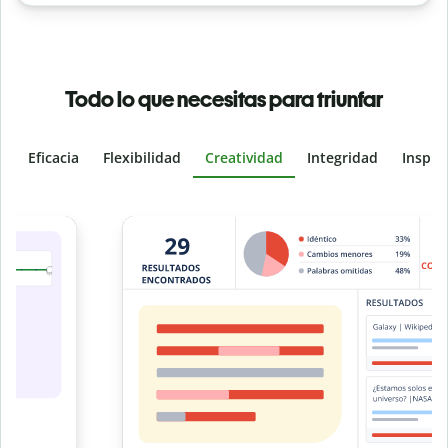
Todo lo que necesitas para triunfar
Eficacia
Flexibilidad
Creatividad
Integridad
Inspir
Slide 4 of 6
e