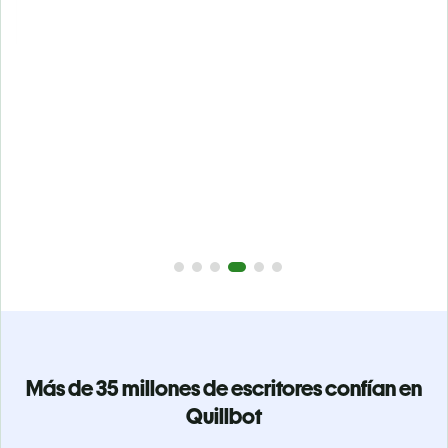
Evita
el plagio accidental
Garantiza textos totalmente originales con el detector de
.
plagio. Analiza tu trabajo en segundos e identifica citas
a
omitidas en cualquier idioma.
Pásate a Premium
Más de 35 millones de escritores confían en
Quillbot