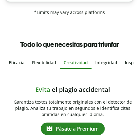
*Limits may vary across platforms
Todo lo que necesitas para triunfar
Eficacia
Flexibilidad
Creatividad
Integridad
Inspir
Slide 4 of 6
e