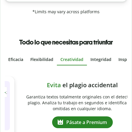
*Limits may vary across platforms
Todo lo que necesitas para triunfar
Eficacia
Flexibilidad
Creatividad
Integridad
Inspir
Slide 4 of 6
e