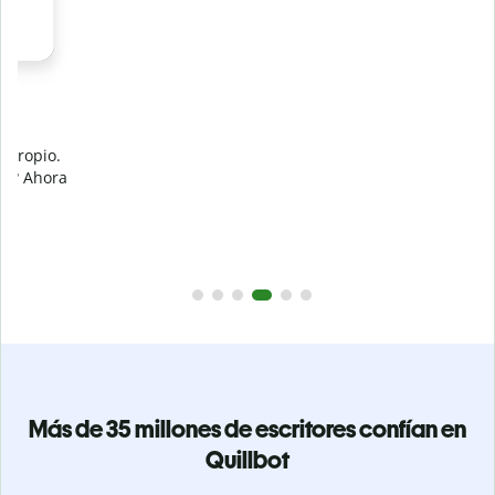
Evita
el plagio accidental
Garantiza textos totalmente originales con el detector de
plagio. Analiza tu trabajo en segundos e identifica citas
a
omitidas en cualquier idioma.
Pásate a Premium
Más de 35 millones de escritores confían en
Quillbot