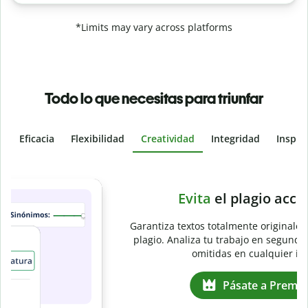
*Limits may vary across platforms
Todo lo que necesitas para triunfar
Eficacia
Flexibilidad
Creatividad
Integridad
Inspir
Slide 4 of 6
e