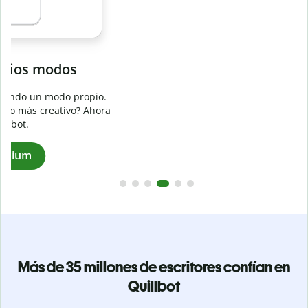
Evita
el plagio accidental
Garantiza textos totalmente originales con el detector de
plagio. Analiza tu trabajo en segundos e identifica citas
a
omitidas en cualquier idioma.
Pásate a Premium
Más de 35 millones de escritores confían en
Quillbot