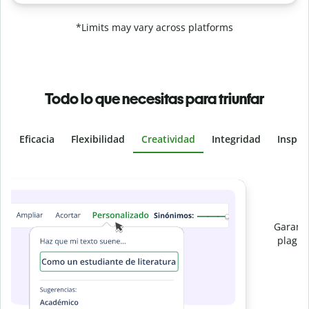
*Limits may vary across platforms
Todo lo que necesitas para triunfar
Eficacia
Flexibilidad
Creatividad
Integridad
Inspir
Slide 4 of 6
Evita
el plagio accidental
Garantiza textos totalmente originales con el detector de
plagio. Analiza tu trabajo en segundos e identifica citas
e
omitidas en cualquier idioma.
Pásate a Premium