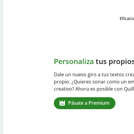
Eficaci
Slide 4 of 6
Evita
el plagio accident
Garantiza textos totalmente origina
detector de plagio. Analiza tu trab
identifica citas omitidas en cualqui
Pásate a Premium