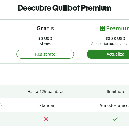
Descubre Quillbot Premium
Gratis
Premiu
$0
USD
$8.33 USD
Al mes
Al mes, facturado anu
Regístrate
Actualiza
Hasta 125 palabras
Ilimitado
Estándar
9 modos único