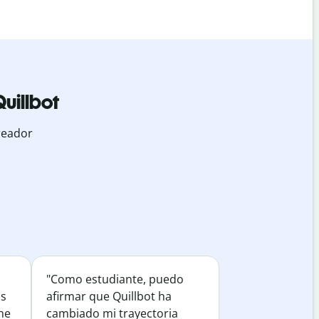
uillbot
reador
"Como estudiante, puedo
os
afirmar que Quillbot ha
he
cambiado mi trayectoria