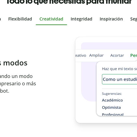
Todo lo que necesitas para triunfar
a
Flexibilidad
Creatividad
Integridad
Inspiración
Se
al
les con el
ajo en segundos e
er idioma.