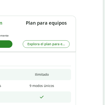
m
Plan para equipos
almente
Explora el plan para equipos
Ilimitado
s
9 modos únicos