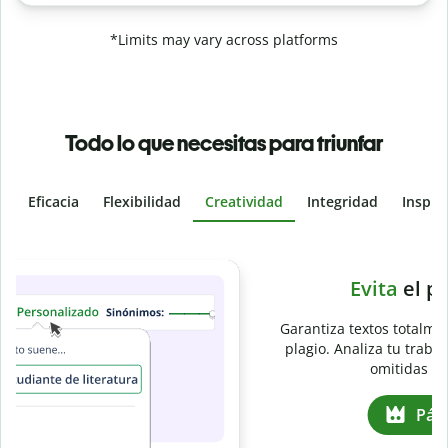
*Limits may vary across platforms
Todo lo que necesitas para triunfar
Eficacia
Flexibilidad
Creatividad
Integridad
Inspir
Slide 4 of 6
e